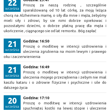
22
Proszę za naszą rodzinę , szczególnie
września
sparaliżowaną od 10 lat córkę, za moją leżąca
chorą na Alzheimera mamę, o siły dla mnie i męża, żebyśmy
mieli siły i zdrowi, by sie nimi dobrze opiekowac i
pozostałymi dziećmi, o dobrze płatną pracę dla męża i
ukończenie , ciągnącego sie od lat remontu . Bóg zapłać
Godzina: 16:50
21
Proszę o modlitwę w intencji uzdrowienia i
września
uleczenia zgrubienia na moim lewym i prawego
oku i zaczerwienienia
Godzina: 16:49
21
Proszę o modlitwę w intencji uzdrowienia i
września
uleczenia mojego przeziębienia i zebym nie mial
kaszlu kataru i o zdrowie fizyczne i psychiczne i sile do
dalszego życia
Godzina: 17:10
20
Proszę o modlitwę w intencji uzdrowienia
września
spuchniętej kostki na lewej stopie i uleczenie