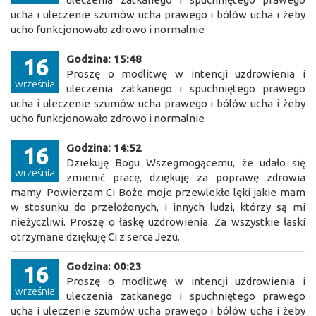
ucha i uleczenie szumów ucha prawego i bólów ucha i żeby
ucho funkcjonowało zdrowo i normalnie
Godzina: 15:48
16
Proszę o modlitwę w intencji uzdrowienia i
września
uleczenia zatkanego i spuchniętego prawego
ucha i uleczenie szumów ucha prawego i bólów ucha i żeby
ucho funkcjonowało zdrowo i normalnie
Godzina: 14:52
16
Dziekuję Bogu Wszegmogącemu, że udało się
września
zmienić pracę, dziękuję za poprawę zdrowia
mamy. Powierzam Ci Boże moje przewlekłe lęki jakie mam
w stosunku do przełożonych, i innych ludzi, którzy są mi
nieżyczliwi. Proszę o łaskę uzdrowienia. Za wszystkie łaski
otrzymane dziękuję Ci z serca Jezu.
Godzina: 00:23
16
Proszę o modlitwę w intencji uzdrowienia i
września
uleczenia zatkanego i spuchniętego prawego
ucha i uleczenie szumów ucha prawego i bólów ucha i żeby