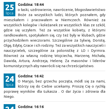
Godzina: 18:44
25
o łaski, uzdrowienie, nawrócenie, błogosławieństwo
lipca
Boże za wszystkich ludzi, których poznałem, gdy
mieszkałem i pracowałem w Niemczech. Również za
wszystkich kolegów i koleżanek ze wszystkich klas ze szkół,
gdzie się uczyłem. Też za wszystkie kobiety, z którymi
randkowałem, spotykałem się, czy też były w klubach, gdzie
przychodziłem wieczorami. Szczególnie za Sylwię, Dorotę,
Olgę, Edytę, Grace i ich rodziny. Też za wszystkich nauczycieli i
nauczycielek, szczególnie za polonistkę z LO i Dyrmira.
Również za własną rodzinę Wojciecha, Marzenę, Michała,
Dawida, Artura, Andrzeja, Helenę. Za masonów i liderów
komunistycznych aby nawrócili się na chrześcijaństwo.
Godzina: 16:42
24
O Maryjo, bez grzechu poczęta, módl się za nami,
lipca
którzy się do Ciebie uciekamy. Proszę Cię o rychłą
poprawę wyników dla Łukasza . O dar życia i zdrowia dla
Niego.
Godzina: 16:16