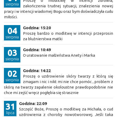
Proszę o modlitwę w intencji zdrowia,
sierpnia
zakończenia trudnej sytuacji, znalezienia nowej
pracy i w intencji wiadomej Bogu oraz bym doświadczyła cudu
miłości.
Godzina: 15:20
04
Proszę bardzo o modlitwę w intencji przeprosin
sierpnia
za bluźnierstwa matki
Godzina: 10:49
03
O uratowanie małżeństwa Anety i Marka
sierpnia
Godzina: 14:22
02
Proszę o uzdrowienie skóry twarzy z którą się
sierpnia
zmagam i nic i nikt mi nie chce pomóc , problem z
skórą na twarzy zapalenie okoloustne prawdopodobnie nie
chce mi zejść wręcz pogłębia się strasznie
Godzina: 22:09
31
Szczęść Boże, Proszę o modlitwę za Michała, o cud
lipca
uzdrowienia z choroby nowotworowej. Jeśli taka