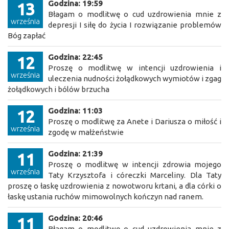
Godzina: 19:59
13
Błagam o modlitwę o cud uzdrowienia mnie z
września
depresji I siłę do życia I rozwiązanie problemów
Bóg zapłać
Godzina: 22:45
12
Proszę o modlitwę w intencji uzdrowienia i
września
uleczenia nudności żołądkowych wymiotów i zgag
żołądkowych i bólów brzucha
Godzina: 11:03
12
Proszę o modlitwę za Anete i Dariusza o miłość i
września
zgodę w małżeństwie
Godzina: 21:39
11
Proszę o modlitwę w intencji zdrowia mojego
września
Taty Krzysztofa i córeczki Marceliny. Dla Taty
proszę o łaskę uzdrowienia z nowotworu krtani, a dla córki o
łaskę ustania ruchów mimowolnych kończyn nad ranem.
Godzina: 20:46
11
Błagam o modlitwę o cud uzdrowienia mnie z