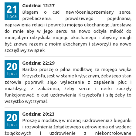
Godzina: 12:27
21
Błagam o cud nawrócenia,przemiany serca,
lipca
przebaczenia, prawdziwego pojednania,
naprawienia relacji i powrotu mojego ukochanego Jarosława
do mnie aby w jego sercu na nowo odżyła miłość do
mnie,abym odzyskała mojego ukochanego i abyśmy mogli
być znowu razem z moim ukochanym i stworzyli na nowo
szczęśliwy związek.
Godzina: 22:29
20
Bardzo proszę o pilna modlitwę za mojego wujka
lipca
Krzysztofa, jest w stanie krytycznym, żeby jego stan
zdrowia poprawił się,o wyleczenie z zapalenia płuc i
miażdżycy, z zakażenia, żeby serce i nerki zaczęły
funkcjonować, o cud uzdrowienia Krzysztofa i siłę żeby to
wszystko wytrzymał.
Godzina: 20:23
20
Proszę o modlitwę w intencji uzdrowienia z biegunki
lipca
i rozwolnienia żołądkowego uzdrowienia od wzdenc
żołądkowych i uzdrowienie z niekontrolowane