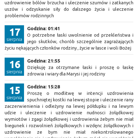
uzdrowienie bólów brzucha i uleczenie szumów i zatkanych
uszów i odzyskanie siły do dalszego życia i uleczenie
problemów rodzinnych
Godzina: 01:41
17
O potrzebne łaski uwolnienie od przekleństwa i
sierpnia
jego skutków, chorób szczególnie zagrażających
życiu nękających członków rodziny , życie w łasce i woli Bożej
Godzina: 21:55
16
Dziękuję za otrzymane łaski i proszę o łaskę
sierpnia
zdrowia i wiary dla Marysi i jej rodziny
Godzina: 15:28
15
Proszę o modlitwę w intencji uzdrowienia
sierpnia
spuchniętej kostki na lewej stopie i uleczenie rany
zaczerwienienia i odleżyny na lewej półdupku i na lewym
udzie i uleczenie i uzdrowienie nudnosci żołądkowej
wymiotów i zgagi żołądkowej i uzdrowienia żebym nie miał
biegunek i rozwolnień żołądkowych i wzdęnc żołądkowych i
uzdrowienie ze bym nie miał niekontrolowanego