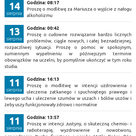
Godzina: 08:17
14
Proszę o modlitwę za Mariusza o wyjście z nałogu
sierpnia
alkoholizmu
Godzina: 00:42
13
Proszę o cudowne rozwiązanie bardzo licznych
sierpnia
problemów, ciągle nowych, i całej beznadziejnej,
rozpaczliwej sytuacji. Proszę o pomoc w spokojnym,
sumiennym wypełnieniu w późniejszym terminie
obowiązków na uczelni, by pomyślnie ukończyć w tym roku
studia.
Godzina: 16:13
11
Proszę o modlitwę w intencji uzdrowienia i
sierpnia
uleczenia zatkanego i spuchniętego prawego i
lewego ucha i uleczenie szumów w uszach i bólów uszów i
żeby uszy funkcjonowały zdrowo i normalnie
Godzina: 13:57
11
Proszę w intencji Justyny, o skuteczną chemio- i
sierpnia
radioterapię, wyzdrowienie z nowotworu,