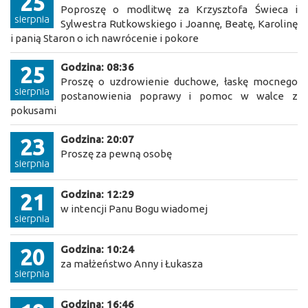
25
Poproszę o modlitwę za Krzysztofa Świeca i
sierpnia
Sylwestra Rutkowskiego i Joannę, Beatę, Karolinę
i panią Staron o ich nawrócenie i pokore
Godzina: 08:36
25
Proszę o uzdrowienie duchowe, łaskę mocnego
sierpnia
postanowienia poprawy i pomoc w walce z
pokusami
Godzina: 20:07
23
Proszę za pewną osobę
sierpnia
Godzina: 12:29
21
w intencji Panu Bogu wiadomej
sierpnia
Godzina: 10:24
20
za małżeństwo Anny i Łukasza
sierpnia
Godzina: 16:46