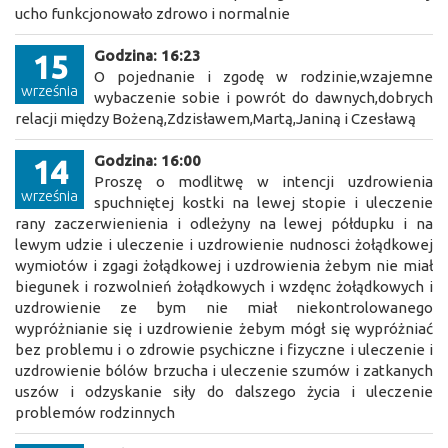
ucho funkcjonowało zdrowo i normalnie
Godzina: 16:23
15
O pojednanie i zgodę w rodzinie,wzajemne
września
wybaczenie sobie i powrót do dawnych,dobrych
relacji między Bożeną,Zdzisławem,Martą,Janiną i Czesławą
Godzina: 16:00
14
Proszę o modlitwę w intencji uzdrowienia
września
spuchniętej kostki na lewej stopie i uleczenie
rany zaczerwienienia i odleżyny na lewej półdupku i na
lewym udzie i uleczenie i uzdrowienie nudnosci żołądkowej
wymiotów i zgagi żołądkowej i uzdrowienia żebym nie miał
biegunek i rozwolnień żołądkowych i wzdęnc żołądkowych i
uzdrowienie ze bym nie miał niekontrolowanego
wypróżnianie się i uzdrowienie żebym mógł się wypróżniać
bez problemu i o zdrowie psychiczne i fizyczne i uleczenie i
uzdrowienie bólów brzucha i uleczenie szumów i zatkanych
uszów i odzyskanie siły do dalszego życia i uleczenie
problemów rodzinnych