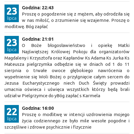
Godzina: 22:43
23
Proszę o pogodzenie się z mężem, aby odrodziła się
lipca
w nas miłość, o zrzumienie się wzajemne. Proszę o
modlitwę. Bóg zapłać
Godzina: 21:01
23
O Boże błogosławieństwo i opiekę Matki
lipca
Najświętszej Królowej Pokoju dla organizatorów
Magdaleny i Krzysztofa oraz Kapłanów Ks Adama Ks Jurka Ks
Mateusza pielgrzymka odbędzie się w dniach od 1 do 11
sierpnia o trwałe owoce głębokiego nawrócenia o
wypełnienie się Woli Bożej o przylgnięcie całym sercem do
Jezusa Eucharystycznego niech Duch Święty prowadzi
umacnia oświeca i uświęca wszystkich którzy będą brali
udział w Pielgrzymce do yBóg zapłać s Karmela
Godzina: 16:00
22
Proszę o modlitwę w intencji uzdrowienia mojego
lipca
życia codziennego ze było mile wesołe pogodne i
szczęśliwe i zdrowe psychicznie i fizycznie