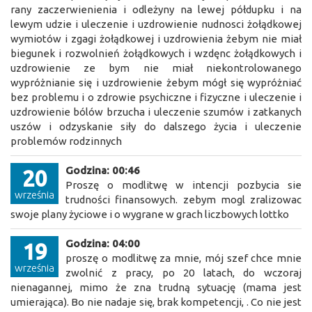
rany zaczerwienienia i odleżyny na lewej półdupku i na
lewym udzie i uleczenie i uzdrowienie nudnosci żołądkowej
wymiotów i zgagi żołądkowej i uzdrowienia żebym nie miał
biegunek i rozwolnień żołądkowych i wzdęnc żołądkowych i
uzdrowienie ze bym nie miał niekontrolowanego
wypróżnianie się i uzdrowienie żebym mógł się wypróżniać
bez problemu i o zdrowie psychiczne i fizyczne i uleczenie i
uzdrowienie bólów brzucha i uleczenie szumów i zatkanych
uszów i odzyskanie siły do dalszego życia i uleczenie
problemów rodzinnych
Godzina: 00:46
20
Proszę o modlitwę w intencji pozbycia sie
września
trudności finansowych. zebym mogl zralizowac
swoje plany życiowe i o wygrane w grach liczbowych lottko
Godzina: 04:00
19
proszę o modlitwę za mnie, mój szef chce mnie
września
zwolnić z pracy, po 20 latach, do wczoraj
nienagannej, mimo że zna trudną sytuację (mama jest
umierająca). Bo nie nadaje się, brak kompetencji, . Co nie jest