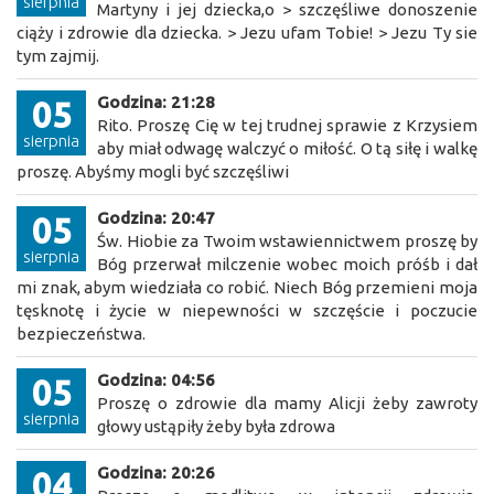
sierpnia
Martyny i jej dziecka,o > szczęśliwe donoszenie
ciąży i zdrowie dla dziecka. > Jezu ufam Tobie! > Jezu Ty sie
tym zajmij.
Godzina: 21:28
05
Rito. Proszę Cię w tej trudnej sprawie z Krzysiem
sierpnia
aby miał odwagę walczyć o miłość. O tą siłę i walkę
proszę. Abyśmy mogli być szczęśliwi
Godzina: 20:47
05
Św. Hiobie za Twoim wstawiennictwem proszę by
sierpnia
Bóg przerwał milczenie wobec moich próśb i dał
mi znak, abym wiedziała co robić. Niech Bóg przemieni moja
tęsknotę i życie w niepewności w szczęście i poczucie
bezpieczeństwa.
Godzina: 04:56
05
Proszę o zdrowie dla mamy Alicji żeby zawroty
sierpnia
głowy ustąpiły żeby była zdrowa
Godzina: 20:26
04