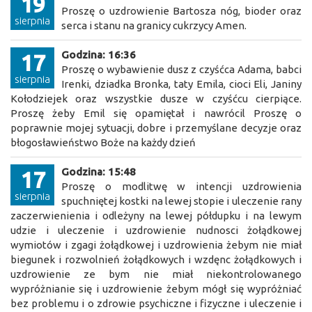
19
Proszę o uzdrowienie Bartosza nóg, bioder oraz
sierpnia
serca i stanu na granicy cukrzycy Amen.
Godzina: 16:36
17
Proszę o wybawienie dusz z czyśćca Adama, babci
sierpnia
Irenki, dziadka Bronka, taty Emila, cioci Eli, Janiny
Kołodziejek oraz wszystkie dusze w czyśćcu cierpiące.
Proszę żeby Emil się opamiętał i nawrócil Proszę o
poprawnie mojej sytuacji, dobre i przemyślane decyzje oraz
błogosławieństwo Boże na każdy dzień
Godzina: 15:48
17
Proszę o modlitwę w intencji uzdrowienia
sierpnia
spuchniętej kostki na lewej stopie i uleczenie rany
zaczerwienienia i odleżyny na lewej półdupku i na lewym
udzie i uleczenie i uzdrowienie nudnosci żołądkowej
wymiotów i zgagi żołądkowej i uzdrowienia żebym nie miał
biegunek i rozwolnień żołądkowych i wzdęnc żołądkowych i
uzdrowienie ze bym nie miał niekontrolowanego
wypróżnianie się i uzdrowienie żebym mógł się wypróżniać
bez problemu i o zdrowie psychiczne i fizyczne i uleczenie i