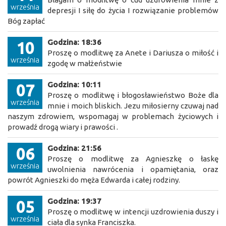
września
depresji I siłę do życia I rozwiązanie problemów
Bóg zapłać
Godzina: 18:36
10
Proszę o modlitwę za Anete i Dariusza o miłość i
września
zgodę w małżeństwie
Godzina: 10:11
07
Proszę o modlitwę i błogosławieństwo Boże dla
września
mnie i moich bliskich. Jezu miłosierny czuwaj nad
naszym zdrowiem, wspomagaj w problemach życiowych i
prowadź drogą wiary i prawości .
Godzina: 21:56
06
Proszę o modlitwę za Agnieszkę o łaskę
września
uwolnienia nawrócenia i opamiętania, oraz
powrót Agnieszki do męża Edwarda i całej rodziny.
Godzina: 19:37
05
Proszę o modlitwę w intencji uzdrowienia duszy i
września
ciała dla synka Franciszka.