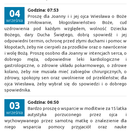
Godzina: 07:53
04
Proszę dla Joanny i i jej ojca Wiesława o Boże
września
zmiłowanie, błogosławieństwo Boże, cud
uzdrowienia pod każdym względem, wolność Dziecka
Bożego, dary Ducha Świętego, dobrą spowiedź i jej
odpowiedni termin, ochronę przed złymi duchami i pomoc w
kłopotach, żeby nie cierpieli za przodków oraz o nawrócenie
i wolę Bożą. Proszę osobno dla Joanny w intencjach serca, o
dobrego męża, odpowiednie leki kardiologiczne i
gastrologiczne, o zdrowie układu pokarmowego, o zdrowe
kolano, żeby nie musiała mieć zabiegów chirurgicznych, o
zdrowy, spokojny sen oraz uwolnienie od przekleństw; dla
ojca Wiesława, żeby wybrał się do spowiedzi i o dobrego
spowiednika.
Godzina: 06:50
03
Bardzo proszę o wsparcie w modlitwie za 15 latka
września
autystyka porzuconego przez ojca i
wychowywanego przez samotną matkę o znalezienie dla
niego wsparcia pomocy przyjaciół oraz nauke