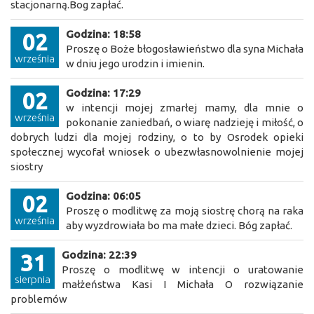
stacjonarną.Bog zapłać.
Godzina: 18:58
02
Proszę o Boże błogosławieństwo dla syna Michała
września
w dniu jego urodzin i imienin.
Godzina: 17:29
02
w intencji mojej zmarłej mamy, dla mnie o
września
pokonanie zaniedbań, o wiarę nadzieję i miłość, o
dobrych ludzi dla mojej rodziny, o to by Osrodek opieki
społecznej wycofał wniosek o ubezwłasnowolnienie mojej
siostry
Godzina: 06:05
02
Proszę o modlitwę za moją siostrę chorą na raka
września
aby wyzdrowiała bo ma małe dzieci. Bóg zapłać.
Godzina: 22:39
31
Proszę o modlitwę w intencji o uratowanie
sierpnia
małżeństwa Kasi I Michała O rozwiązanie
problemów