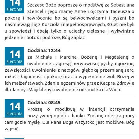
14
Szczesc Boże poproszę o modlitwę za Sebastiana
sierpnia
Stencel i jego mamę Anne i ojczyma Tadeusza o
pokorę i nawrócenie bo są balwochwalcami i pyszni bo
naśmiewają się z Kościoła i niepełnosprawnych, 30 lat nie byli
u spowiedzi i dbają tylko o uciechy cielesne i wykwintne
jedzenie i botox i podróże, Bóg zaplac
Godzina: 12:44
14
za Michała i Marcina, Bożenę i Magdalenę o
sierpnia
uwolnienie z agresji, nerwowości, pychy, egoizmu,
zawziętości, uwolnienie z nałogów, głęboką przemianę serc,
miłość, łagodność i pokorę oraz o wypełnienie woli Bożej w
ich małżeństwach. Zdanie egzaminów przez Kacpra. Zdrowie
dla Janiny i Magdaleny i uwolnienie od smutku dla Wioli.
Godzina: 08:45
14
Proszę o modlitwę w intencji otrzymania
sierpnia
pozytywnej opinii z banku. Zmianę miejsca pracy
tam gdzie myślę. Dla Pana Boga wszystko jest możliwe. Bóg
zapłać.