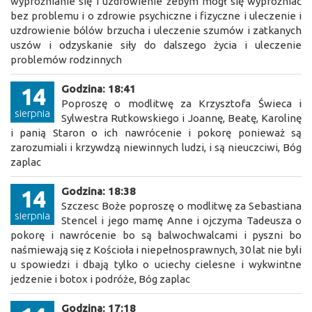
wypróżnianie się i uzdrowienie żebym mógł się wypróżniać
bez problemu i o zdrowie psychiczne i fizyczne i uleczenie i
uzdrowienie bólów brzucha i uleczenie szumów i zatkanych
uszów i odzyskanie siły do dalszego życia i uleczenie
problemów rodzinnych
Godzina: 18:41
14
Poproszę o modlitwę za Krzysztofa Świeca i
sierpnia
Sylwestra Rutkowskiego i Joannę, Beatę, Karolinę
i panią Staron o ich nawrócenie i pokorę ponieważ są
zarozumiali i krzywdzą niewinnych ludzi, i są nieuczciwi, Bóg
zaplac
Godzina: 18:38
14
Szczesc Boże poproszę o modlitwę za Sebastiana
sierpnia
Stencel i jego mamę Anne i ojczyma Tadeusza o
pokorę i nawrócenie bo są balwochwalcami i pyszni bo
naśmiewają się z Kościoła i niepełnosprawnych, 30 lat nie byli
u spowiedzi i dbają tylko o uciechy cielesne i wykwintne
jedzenie i botox i podróże, Bóg zaplac
Godzina: 17:18