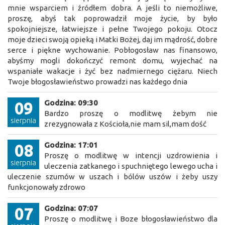
mnie wsparciem i źródłem dobra. A jeśli to niemożliwe,
proszę, abyś tak poprowadził moje życie, by było
spokojniejsze, łatwiejsze i pełne Twojego pokoju. Otocz
moje dzieci swoją opieką i Matki Bożej, daj im mądrość, dobre
serce i piękne wychowanie. Pobłogosław nas finansowo,
abyśmy mogli dokończyć remont domu, wyjechać na
wspaniałe wakacje i żyć bez nadmiernego ciężaru. Niech
Twoje błogosławieństwo prowadzi nas każdego dnia
Godzina: 09:30
09
Bardzo proszę o modlitwę żebym nie
sierpnia
zrezygnowała z Kościoła,nie mam sil,mam dość
Godzina: 17:01
08
Proszę o modlitwę w intencji uzdrowienia i
sierpnia
uleczenia zatkanego i spuchniętego lewego ucha i
uleczenie szumów w uszach i bólów uszów i żeby uszy
funkcjonowały zdrowo
Godzina: 07:07
07
Proszę o modlitwę i Boze błogosławieństwo dla