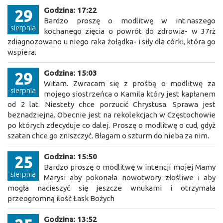
Godzina: 17:22
29
Bardzo proszę o modlitwę w int.naszego
sierpnia
kochanego zięcia o powrót do zdrowia- w 37rż
zdiagnozowano u niego raka żołądka- i siły dla córki, która go
wspiera.
Godzina: 15:03
29
Witam. Zwracam się z prośbą o modlitwę za
sierpnia
mojego siostrzeńca o Kamila który jest kapłanem
od 2 lat. Niestety chce porzucić Chrystusa. Sprawa jest
beznadziejna. Obecnie jest na rekolekcjach w Częstochowie
po których zdecyduje co dalej. Proszę o modlitwę o cud, gdyż
szatan chce go zniszczyć. Błagam o szturm do nieba za nim.
Godzina: 15:50
25
Bardzo proszę o modlitwę w intencji mojej Mamy
sierpnia
Marysi aby pokonała nowotwory złośliwe i aby
mogła nacieszyć się jeszcze wnukami i otrzymała
przeogromną ilość Łask Bożych
Godzina: 13:52