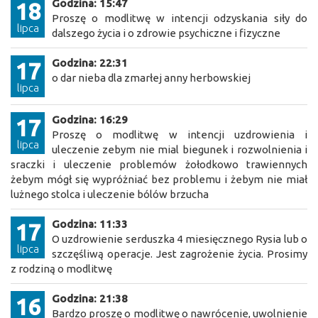
Godzina: 15:47
18
Proszę o modlitwę w intencji odzyskania siły do
lipca
dalszego życia i o zdrowie psychiczne i fizyczne
Godzina: 22:31
17
o dar nieba dla zmarłej anny herbowskiej
lipca
Godzina: 16:29
17
Proszę o modlitwę w intencji uzdrowienia i
lipca
uleczenie zebym nie mial biegunek i rozwolnienia i
sraczki i uleczenie problemów żołodkowo trawiennych
żebym mógł się wypróżniać bez problemu i żebym nie miał
lużnego stolca i uleczenie bólów brzucha
Godzina: 11:33
17
O uzdrowienie serduszka 4 miesięcznego Rysia lub o
lipca
szczęśliwą operacje. Jest zagrożenie życia. Prosimy
z rodziną o modlitwę
Godzina: 21:38
16
Bardzo proszę o modlitwę o nawrócenie, uwolnienie