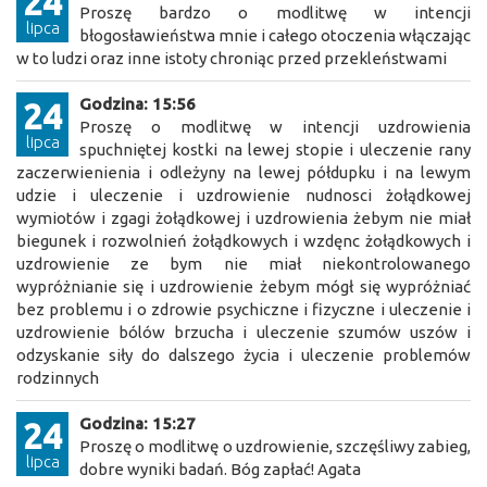
24
Proszę bardzo o modlitwę w intencji
lipca
błogosławieństwa mnie i całego otoczenia włączając
w to ludzi oraz inne istoty chroniąc przed przekleństwami
Godzina: 15:56
24
Proszę o modlitwę w intencji uzdrowienia
lipca
spuchniętej kostki na lewej stopie i uleczenie rany
zaczerwienienia i odleżyny na lewej półdupku i na lewym
udzie i uleczenie i uzdrowienie nudnosci żołądkowej
wymiotów i zgagi żołądkowej i uzdrowienia żebym nie miał
biegunek i rozwolnień żołądkowych i wzdęnc żołądkowych i
uzdrowienie ze bym nie miał niekontrolowanego
wypróżnianie się i uzdrowienie żebym mógł się wypróżniać
bez problemu i o zdrowie psychiczne i fizyczne i uleczenie i
uzdrowienie bólów brzucha i uleczenie szumów uszów i
odzyskanie siły do dalszego życia i uleczenie problemów
rodzinnych
Godzina: 15:27
24
Proszę o modlitwę o uzdrowienie, szczęśliwy zabieg,
lipca
dobre wyniki badań. Bóg zapłać! Agata