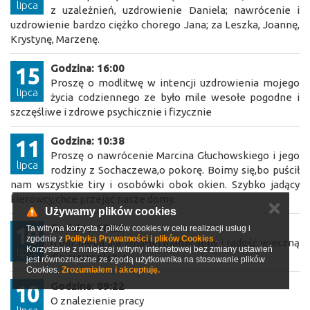
lipca
z uzależnień, uzdrowienie Daniela; nawrócenie i
uzdrowienie bardzo ciężko chorego Jana; za Leszka, Joannę,
Krystynę, Marzenę.
Godzina: 16:00
15
Proszę o modlitwę w intencji uzdrowienia mojego
lipca
życia codziennego ze było mile wesołe pogodne i
szczęśliwe i zdrowe psychicznie i fizycznie
Godzina: 10:38
11
Proszę o nawrócenie Marcina Głuchowskiego i jego
lipca
rodziny z Sochaczewa,o pokorę. Boimy się,bo puścił
nam wszystkie tiry i osobówki obok okien. Szybko jadący
kierowcy,chce przejąć nasze domy.
✕
Używamy plików cookies
Godzina: 18:23
10
Ta witryna korzysta z plików cookies w celu realizacji usług i
zgodnie z
Polityką Prywatności i plików Cookies
.
o dar nieba dla zmarłej mamy anny i radość wieczną
Korzystanie z niniejszej witryny internetowej bez zmiany ustawień
lipca
dla niej w niebie
jest równoznaczne ze zgodą użytkownika na stosowanie plików
Cookies.
Zrozumiałem i akceptuję.
Godzina: 09:22
10
O znalezienie pracy