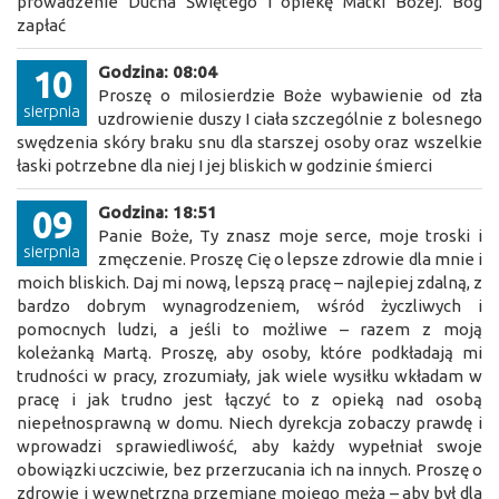
prowadzenie Ducha Świętego i opiekę Matki Bożej. Bóg
zapłać
Godzina: 08:04
10
Proszę o milosierdzie Boże wybawienie od zła
sierpnia
uzdrowienie duszy I ciała szczególnie z bolesnego
swędzenia skóry braku snu dla starszej osoby oraz wszelkie
łaski potrzebne dla niej I jej bliskich w godzinie śmierci
Godzina: 18:51
09
Panie Boże, Ty znasz moje serce, moje troski i
sierpnia
zmęczenie. Proszę Cię o lepsze zdrowie dla mnie i
moich bliskich. Daj mi nową, lepszą pracę – najlepiej zdalną, z
bardzo dobrym wynagrodzeniem, wśród życzliwych i
pomocnych ludzi, a jeśli to możliwe – razem z moją
koleżanką Martą. Proszę, aby osoby, które podkładają mi
trudności w pracy, zrozumiały, jak wiele wysiłku wkładam w
pracę i jak trudno jest łączyć to z opieką nad osobą
niepełnosprawną w domu. Niech dyrekcja zobaczy prawdę i
wprowadzi sprawiedliwość, aby każdy wypełniał swoje
obowiązki uczciwie, bez przerzucania ich na innych. Proszę o
zdrowie i wewnętrzną przemianę mojego męża – aby był dla