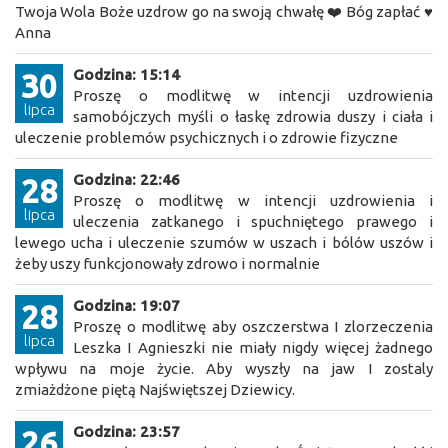
Twoja Wola Boże uzdrow go na swoją chwałę ❤️ Bóg zapłać ♥️
Anna
Godzina: 15:14
30
Proszę o modlitwę w intencji uzdrowienia
lipca
samobójczych myśli o łaskę zdrowia duszy i ciała i
uleczenie problemów psychicznych i o zdrowie fizyczne
Godzina: 22:46
28
Proszę o modlitwę w intencji uzdrowienia i
lipca
uleczenia zatkanego i spuchniętego prawego i
lewego ucha i uleczenie szumów w uszach i bólów uszów i
żeby uszy funkcjonowały zdrowo i normalnie
Godzina: 19:07
28
Proszę o modlitwę aby oszczerstwa I zlorzeczenia
lipca
Leszka I Agnieszki nie miały nigdy więcej żadnego
wpływu na moje życie. Aby wyszły na jaw I zostaly
zmiażdżone piętą Najświętszej Dziewicy.
Godzina: 23:57
26