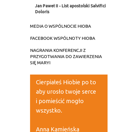
Jan Paweł II - List apostolski Salvifici
Doloris
MEDIA O WSPÓLNOCIE HIOBA
FACEBOOK WSPÓLNOTY HIOBA
NAGRANIA KONFERENCJI Z
PRZYGOTWANIA DO ZAWIERZENIA
SIĘ MARYI
Cierpiałeś Hiobie po to
aby urosło twoje serce
i pomieścić mogło
wszystko.
Anna Kamieńska